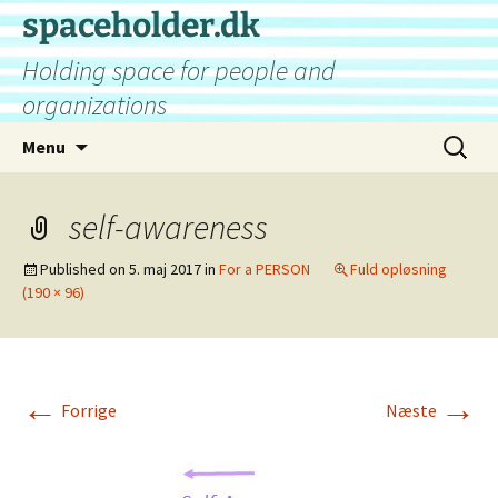
Hop
spaceholder.dk
til
Holding space for people and
indhold
organizations
Søg
Menu
efter:
self-awareness
Published on
5. maj 2017
in
For a PERSON
Fuld opløsning
(190 × 96)
←
→
Forrige
Næste